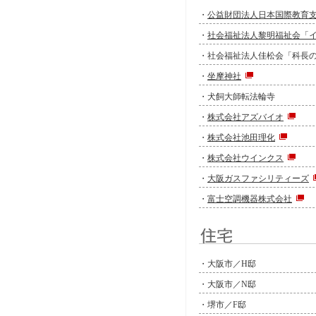
・
公益財団法人日本国際教育
・
社会福祉法人黎明福祉会「
・社会福祉法人佳松会「科長
・
坐摩神社
・犬飼大師転法輪寺
・
株式会社アズバイオ
・
株式会社池田理化
・
株式会社ウインクス
・
大阪ガスファシリティーズ
・
富士空調機器株式会社
・大阪市／H邸
・大阪市／N邸
・堺市／F邸