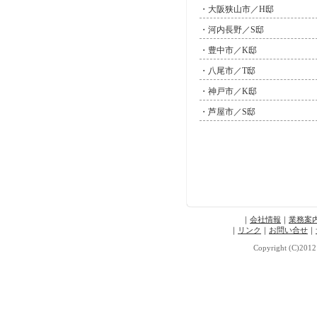
・大阪狭山市／H邸
・河内長野／S邸
・豊中市／K邸
・八尾市／T邸
・神戸市／K邸
・芦屋市／S邸
｜
会社情報
｜
業務案
｜
リンク
｜
お問い合せ
｜
Copyright (C)2012 