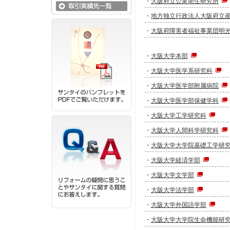
・
大阪府立公衆衛生研究所
・
地方独立行政法人大阪府立
・
大阪府障害者福祉事業団明
・
大阪大学本部
・
大阪大学医学系研究科
・
大阪大学医学部附属病院
・
大阪大学医学部保健学科
・
大阪大学工学研究科
・
大阪大学人間科学研究科
・
大阪大学大学院基礎工学研
・
大阪大学経済学部
・
大阪大学文学部
・
大阪大学法学部
・
大阪大学外国語学部
・
大阪大学大学院生命機能研